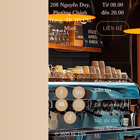
1900 588 878
208 Nguyễn Duy,
Từ 08.00
kcf.franchise@kingcoffee.com
Phường Chánh
đến 20.00
Hưng, TP. Hồ Chí
Minh
LIÊN HỆ
LIÊN HỆ
ĐỊNH VỊ
Thông tin
Đăng ký nhận
công ty
bản tin
Giới thiệu
Để lại email để
nhận những tin
Liên hệ
tức ưu đãi mới
Chất lượng sản
nhất từ chúng
phẩm
© 2025 by TNI
tôi