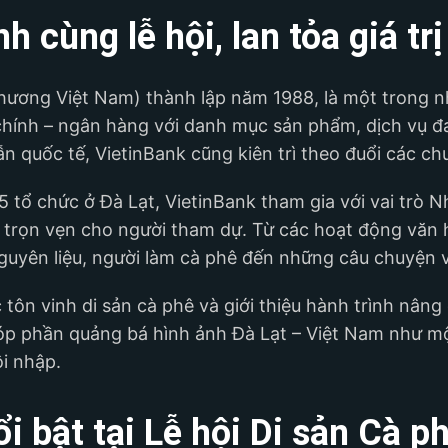
 cùng lễ hội, lan tỏa giá tr
ơng Việt Nam) thành lập năm 1988, là một trong n
 chính – ngân hàng với danh mục sản phẩm, dịch vụ 
n quốc tế, VietinBank cũng kiên trì theo đuổi các c
5 tổ chức ở Đà Lạt, VietinBank tham gia với vai trò N
trọn vẹn cho người tham dự. Từ các hoạt động văn h
guyên liệu, người làm cà phê đến những câu chuyện v
 tôn vinh di sản cà phê và giới thiệu hành trình nâng 
óp phần quảng bá hình ảnh Đà Lạt – Việt Nam như mộ
i nhập.
 bật tại Lễ hội Di sản Cà p