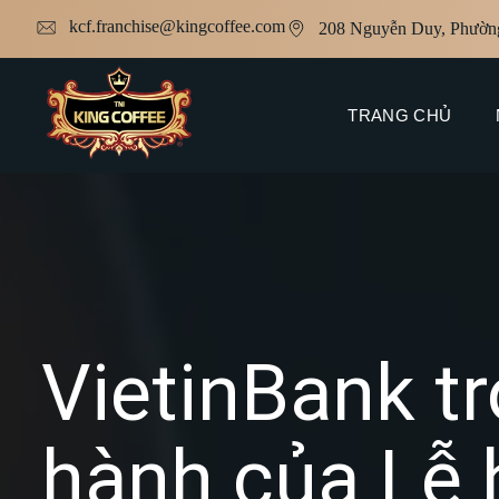
kcf.franchise@kingcoffee.com
208 Nguyễn Duy, Phườn
TRANG CHỦ
VietinBank tr
hành của Lễ 