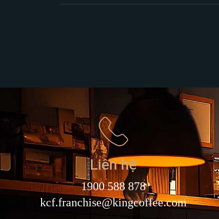
Liên hệ
1900 588 878
kcf.franchise@kingcoffee.com