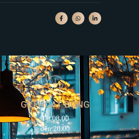
GIỜ HOẠT ĐỘNG
Từ 08.00
đến 20.00