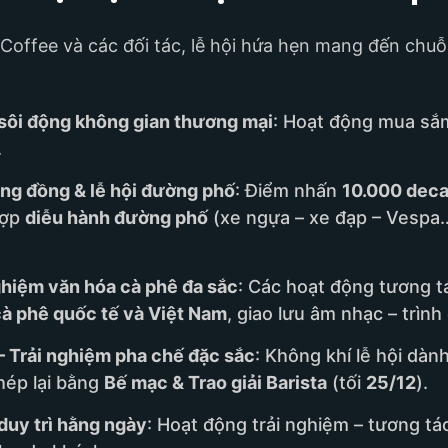
 Coffee và các đối tác, lễ hội hứa hẹn mang đến chu
 sôi động không gian thương mại
: Hoạt động mua sắm
.
ng đồng & lễ hội đường phố
: Điểm nhấn
10.000 deca
hợp
diễu hành đường phố
(xe ngựa – xe đạp – Vespa
ghiệm văn hóa cà phê đa sắc
: Các hoạt động tương t
cà phê quốc tế và Việt Nam
, giao lưu âm nhạc – trìn
– Trải nghiệm pha chế đặc sắc
: Không khí lễ hội dàn
khép lại bằng
Bế mạc & Trao giải Barista
(tối
25/12
).
duy trì hằng ngày
: Hoạt động trải nghiệm – tương tá